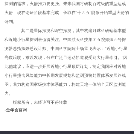
探测的需求，火箭推力要更强。未来我国将研制百吨级的重型运载
火箭，现在论证阶段基本完成，争取在“十四五”能够开始重型火箭的
研制。
其二是星际探测和深空探测，其中构建月球科研站基本型
和近地小行星探测最值得关注。中国航天科技集团五院嫦娥五号探
测器总指挥兼总设计师、中国科学院院士杨孟飞表示：“近地小行星
亮度暗弱，难以发现，分布广泛且运动轨道易受到大行星牵引。”因
此他建议，应进一步开展近地小行星顶层谋划，制定我国应对近地
小行星撞击风险能力中长期发展规划和监测预警处置体系发展路线
图；着力构建国家级技术体系能力，构建天地一体的全天区监测能
力。
版权所有，未经许可不得转载
-金年会官网