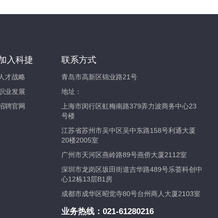
加入科捷
联系方式
人才战略
青岛市高新区锦业路21号
职业发展
地址：
招聘官网
上海市闵行区虹梅南路379弄力波商务中心23
号楼
江苏省苏州市吴中区吴中东路158号利通大厦
20楼2005室
广州市天河区燕岭路89号燕侨大厦2112室
深圳市龙岗区坂田街道吉华路489号乐荟科创中
心12栋13层B1房
成都市成华区昭觉寺80号台州商人大厦2103室
业务热线：
021-61280216