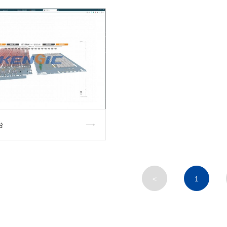
台
<
1